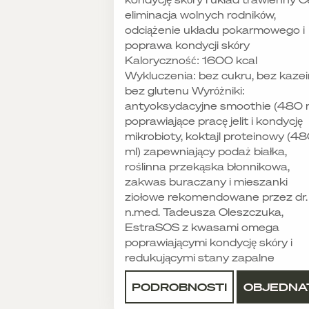
eliminacja wolnych rodników,
odciążenie układu pokarmowego i
poprawa kondycji skóry
Kaloryczność: 1600 kcal
Wykluczenia: bez cukru, bez kazei
bez glutenu Wyróżniki:
antyoksydacyjne smoothie (480 
poprawiające pracę jelit i kondycję
mikrobioty, koktajl proteinowy (4
ml) zapewniający podaż białka,
roślinna przekąska błonnikowa,
zakwas buraczany i mieszanki
ziołowe rekomendowane przez dr.
n.med. Tadeusza Oleszczuka,
EstraSOS z kwasami omega
poprawiającymi kondycję skóry i
redukującymi stany zapalne
PODROBNOSTI
OBJEDNA