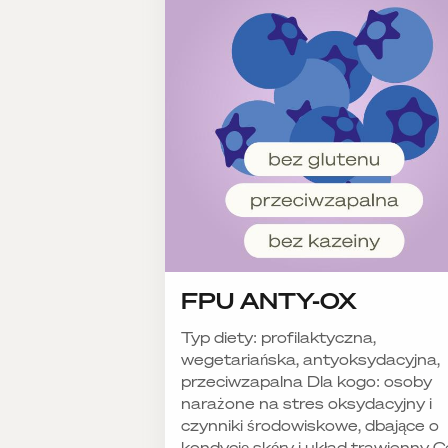
FPU ANTY-OX
Typ diety: profilaktyczna,
wegetariańska, antyoksydacyjna,
przeciwzapalna Dla kogo: osoby
narażone na stres oksydacyjny i
czynniki środowiskowe, dbające o
kondycję skóry i układ trawienny Ce