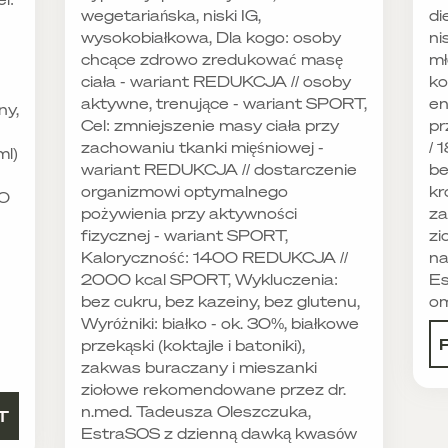
wegetariańska, niski IG,
di
wysokobiałkowa, Dla kogo: osoby
ni
chcące zdrowo zredukować masę
mł
ciała - wariant REDUKCJA // osoby
ko
aktywne, trenujące - wariant SPORT,
en
ny,
Cel: zmniejszenie masy ciała przy
pr
zachowaniu tkanki mięśniowej -
/ 
ml)
wariant REDUKCJA // dostarczenie
be
organizmowi optymalnego
kr
80
pożywienia przy aktywności
za
fizycznej - wariant SPORT,
zi
Kaloryczność: 1400 REDUKCJA //
na
2000 kcal SPORT, Wykluczenia:
Es
bez cukru, bez kazeiny, bez glutenu,
o
Wyróżniki: białko - ok. 30%, białkowe
przekąski (koktajle i batoniki),
zakwas buraczany i mieszanki
ziołowe rekomendowane przez dr.
n.med. Tadeusza Oleszczuka,
T
EstraSOS z dzienną dawką kwasów