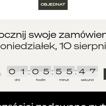
OBJEDNAT
cznij swoje zamówien
oniedziałek, 10 sierpn
0
0
1
1
:
0
0
5
5
:
5
5
5
5
:
4
4
7
7
7
:
dní
hodin
minut
sekund