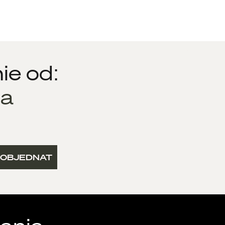
ie od:
ia
OBJEDNAT