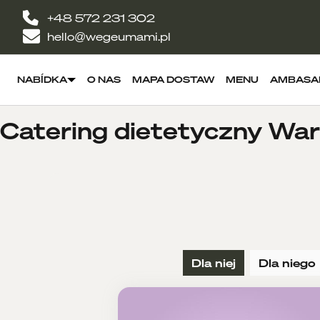
+48 572 231 302
hello@wegeumami.pl
NABÍDKA
O NAS
MAPA DOSTAW
MENU
AMBASA
Catering dietetyczny War
Dla niej
Dla niego