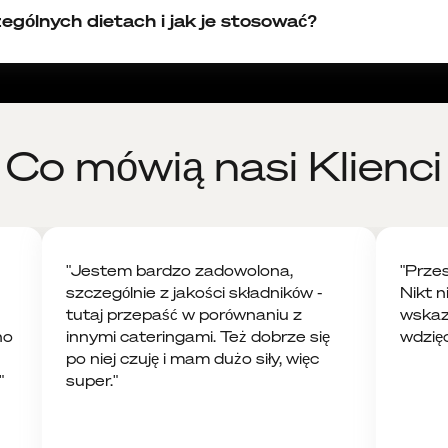
ególnych dietach i jak je stosować?
auk med. Tadeuszem Oleszczukiem (FPU, FPU BIAŁKOWA i
rów:
skład: kurkuma, kardamon, cynamon, imbir, goździki, piepr
a antyoksydacyjnie i przeciwbólowo
Co mówią nasi Klienci
etabolizm
cą wodą i zaparz pod przykryciem przez 10 minut
kwiaty lipy, krwawnik pospolity, pięciornik gęsi, liście melisy,
za i uspokaja
cą wodą i zaparz pod przykryciem przez 10 minut
"Jestem bardzo zadowolona,
"Przes
szczególnie z jakości składników -
Nikt n
wia trawienie, wspiera układ sercowo-naczyniowy
tutaj przepaść w porównaniu z
wskaz
rz pod przykryciem) najlepiej wypić po południu, żeby doda
przekąskę
no
innymi cateringami. Też dobrze się
wdzięc
ad: sencha, jagody goji, żeń-szeń koreański)
po niej czuję i mam dużo siły, więc
cie
"
super."
kawy
cą wodą i zaparz pod przykryciem przez 10 minut
d: roiboos, bazylia tulsi, suszony ananas)