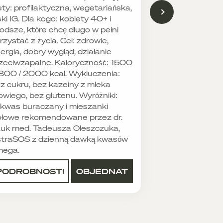
ety: profilaktyczna, wegetariańska,
ski IG. Dla kogo: kobiety 40+ i
odsze, które chcę długo w pełni
rzystać z życia. Cel: zdrowie,
ergia, dobry wygląd, działanie
zeciwzapalne. Kaloryczność: 1500
1800 / 2000 kcal. Wykluczenia:
z cukru, bez kazeiny z mleka
owiego, bez glutenu. Wyróżniki:
kwas buraczany i mieszanki
ołowe rekomendowane przez dr.
uk med. Tadeusza Oleszczuka,
traSOS z dzienną dawką kwasów
mega.
PODROBNOSTI
OBJEDNAT