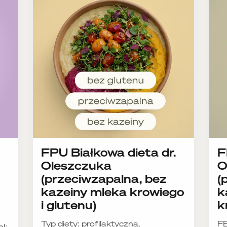
FPU Białkowa dieta dr.
F
Oleszczuka
O
(przeciwzapalna, bez
(
kazeiny mleka krowiego
k
i glutenu)
k
Typ diety: profilaktyczna,
F
l: