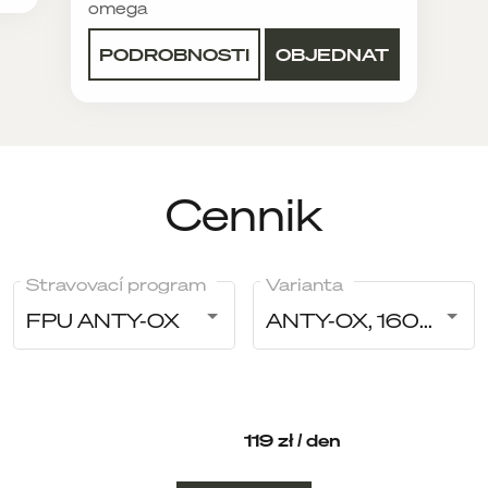
omega
PODROBNOSTI
OBJEDNAT
Cennik
Stravovací program
Varianta
FPU ANTY-OX
ANTY-OX, 1600 kcal
119 zł / den