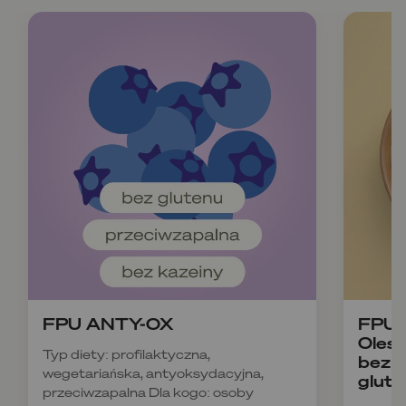
FPU ANTY-OX
FPU B
Olesz
Typ diety: profilaktyczna,
bez k
wegetariańska, antyoksydacyjna,
glute
przeciwzapalna Dla kogo: osoby