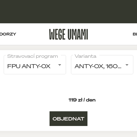
DORZY
B
Stravovací program
Varianta
FPU ANTY-OX
ANTY-OX, 1600 kcal
119 zł / den
OBJEDNAT