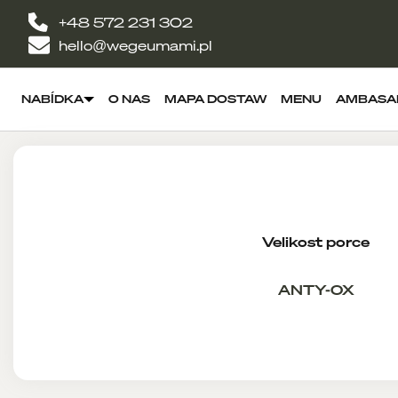
+48 572 231 302
hello@wegeumami.pl
NABÍDKA
O NAS
MAPA DOSTAW
MENU
AMBASA
Velikost porce
ANTY-OX