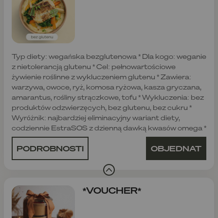
Typ diety: wegańska bezglutenowa * Dla kogo: weganie
z nietolerancją glutenu * Cel: pełnowartościowe
żywienie roślinne z wykluczeniem glutenu * Zawiera:
warzywa, owoce, ryż, komosa ryżowa, kasza gryczana,
amarantus, rośliny strączkowe, tofu * Wykluczenia: bez
produktów odzwierzęcych, bez glutenu, bez cukru *
Wyróżnik: najbardziej eliminacyjny wariant diety,
codziennie EstraSOS z dzienną dawką kwasów omega *
PODROBNOSTI
OBJEDNAT
*VOUCHER*