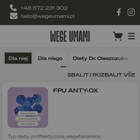
+48 572 231 302
hello@wegeumami.pl
Dla niej
Dla niego
Diety Dr. Oleszczuka
SBALIT / ROZBALIT VŠE
FPU ANTY-OX
Typ diety: profilaktyczna, wegetariańska,