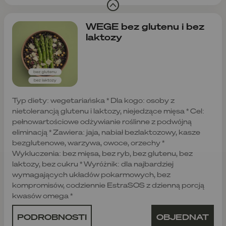
WEGE bez glutenu i bez
laktozy
Typ diety: wegetariańska * Dla kogo: osoby z
nietolerancją glutenu i laktozy, niejedzące mięsa * Cel:
pełnowartościowe odżywianie roślinne z podwójną
eliminacją * Zawiera: jaja, nabiał bezlaktozowy, kasze
bezglutenowe, warzywa, owoce, orzechy *
Wykluczenia: bez mięsa, bez ryb, bez glutenu, bez
laktozy, bez cukru * Wyróżnik: dla najbardziej
wymagających układów pokarmowych, bez
kompromisów, codziennie EstraSOS z dzienną porcją
kwasów omega *
PODROBNOSTI
OBJEDNAT