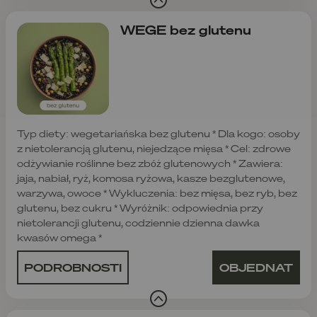
WEGE bez glutenu
Typ diety: wegetariańska bez glutenu * Dla kogo: osoby
z nietolerancją glutenu, niejedzące mięsa * Cel: zdrowe
odżywianie roślinne bez zbóż glutenowych * Zawiera:
jaja, nabiał, ryż, komosa ryżowa, kasze bezglutenowe,
warzywa, owoce * Wykluczenia: bez mięsa, bez ryb, bez
glutenu, bez cukru * Wyróżnik: odpowiednia przy
nietolerancji glutenu, codziennie dzienna dawka
kwasów omega *
PODROBNOSTI
OBJEDNAT