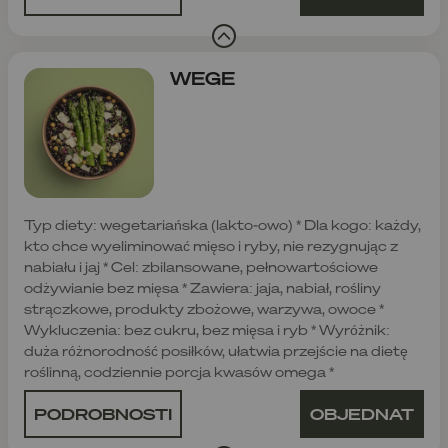
WEGE
Typ diety: wegetariańska (lakto-owo) * Dla kogo: każdy,
kto chce wyeliminować mięso i ryby, nie rezygnując z
nabiału i jaj * Cel: zbilansowane, pełnowartościowe
odżywianie bez mięsa * Zawiera: jaja, nabiał, rośliny
strączkowe, produkty zbożowe, warzywa, owoce *
Wykluczenia: bez cukru, bez mięsa i ryb * Wyróżnik:
duża różnorodność posiłków, ułatwia przejście na dietę
roślinną, codziennie porcja kwasów omega *
PODROBNOSTI
OBJEDNAT