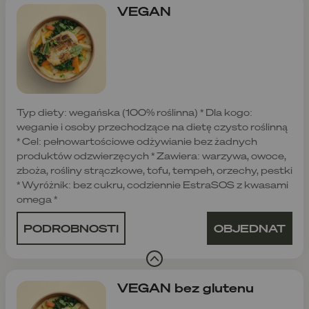
VEGAN
Typ diety: wegańska (100% roślinna) * Dla kogo:
weganie i osoby przechodzące na dietę czysto roślinną
* Cel: pełnowartościowe odżywianie bez żadnych
produktów odzwierzęcych * Zawiera: warzywa, owoce,
zboża, rośliny strączkowe, tofu, tempeh, orzechy, pestki
* Wyróżnik: bez cukru, codziennie EstraSOS z kwasami
omega *
PODROBNOSTI
OBJEDNAT
VEGAN bez glutenu