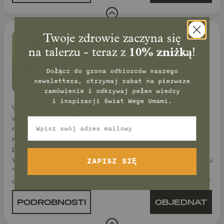
WEGE bez laktozy
Twoje zdrowie zaczyna się
na talerzu - teraz z
10% zniżką
!
Dołącz do grona odbiorców naszego
newslettera, otrzymaj rabat na pierwsze
zamówienie
i odkrywaj pełen wiedzy
i inspiracji świat Wege Umami.
WEGETARIAŃSKA BEZ LAKTOZY * Typ diety:
wegetariańska * Dla kogo: osoby niejedzące mięsa z
Email
nietolerancją laktozy * Cel: zdrowe odżywianie bez
mięsa i bez nabiału z laktozą * Zawiera: jaja, nabiał
bezlaktozowy, rośliny strączkowe, warzywa, owoce *
Wykluczenia: bez mięsa, bez ryb, bez laktozy, bez cukru
ZAPISZ SIĘ
* Wyróżnik: odpowiednia przy nietolerancji laktozy,
codziennie EstraSOS z dzienną porcją kwasów omega *
PODROBNOSTI
OBJEDNAT