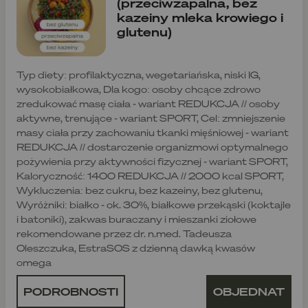
(przeciwzapalna, bez
kazeiny mleka krowiego i
glutenu)
Typ diety: profilaktyczna, wegetariańska, niski IG,
wysokobiałkowa, Dla kogo: osoby chcące zdrowo
zredukować masę ciała - wariant REDUKCJA // osoby
aktywne, trenujące - wariant SPORT, Cel: zmniejszenie
masy ciała przy zachowaniu tkanki mięśniowej - wariant
REDUKCJA // dostarczenie organizmowi optymalnego
pożywienia przy aktywności fizycznej - wariant SPORT,
Kaloryczność: 1400 REDUKCJA // 2000 kcal SPORT,
Wykluczenia: bez cukru, bez kazeiny, bez glutenu,
Wyróżniki: białko - ok. 30%, białkowe przekąski (koktajle
i batoniki), zakwas buraczany i mieszanki ziołowe
rekomendowane przez dr. n.med. Tadeusza
Oleszczuka, EstraSOS z dzienną dawką kwasów
omega
PODROBNOSTI
OBJEDNAT