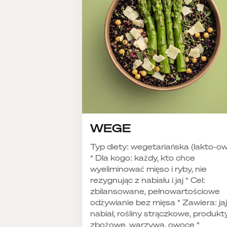
WEGE
Typ diety: wegetariańska (lakto-o
* Dla kogo: każdy, kto chce
wyeliminować mięso i ryby, nie
rezygnując z nabiału i jaj * Cel:
zbilansowane, pełnowartościowe
odżywianie bez mięsa * Zawiera: jaj
nabiał, rośliny strączkowe, produkt
zbożowe, warzywa, owoce *