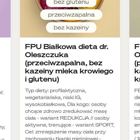
FPU Białkowa dieta dr.
F
Oleszczuka
O
(przeciwzapalna, bez
(
kazeiny mleka krowiego
k
i glutenu)
k
Typ diety: profilaktyczna,
F
l:
wegetariańska, niski IG,
di
wysokobiałkowa, Dla kogo: osoby
ni
chcące zdrowo zredukować masę
mł
ciała - wariant REDUKCJA // osoby
ko
aktywne, trenujące - wariant SPORT,
en
ny,
Cel: zmniejszenie masy ciała przy
pr
zachowaniu tkanki mięśniowej -
/ 