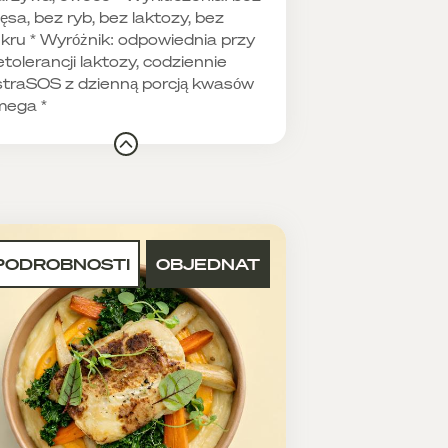
ęsa, bez ryb, bez laktozy, bez
kru * Wyróżnik: odpowiednia przy
etolerancji laktozy, codziennie
traSOS z dzienną porcją kwasów
mega *
PODROBNOSTI
OBJEDNAT