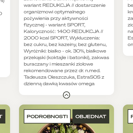
l)
wariant REDUKCJA // dostarczenie
be
organizmowi optymalnego
kr
0
pożywienia przy aktywności
za
fizycznej - wariant SPORT,
zi
Kaloryczność: 1400 REDUKCJA //
na
2000 kcal SPORT, Wykluczenia:
Es
bez cukru, bez kazeiny, bez glutenu,
o
Wyróżniki: białko - ok. 30%, białkowe
przekąski (koktajle i batoniki), zakwas
buraczany i mieszanki ziołowe
rekomendowane przez dr. n.med.
Tadeusza Oleszczuka, EstraSOS z
dzienną dawką kwasów omega
T
PODROBNOSTI
OBJEDNAT