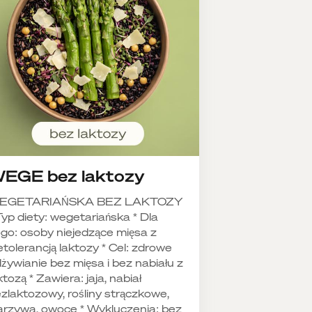
EGE bez laktozy
EGETARIAŃSKA BEZ LAKTOZY
Typ diety: wegetariańska * Dla
go: osoby niejedzące mięsa z
etolerancją laktozy * Cel: zdrowe
żywianie bez mięsa i bez nabiału z
ktozą * Zawiera: jaja, nabiał
zlaktozowy, rośliny strączkowe,
rzywa, owoce * Wykluczenia: bez