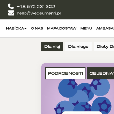
+48 572 231 302
hello@wegeumami.pl
NABÍDKA
O NAS
MAPA DOSTAW
MENU
AMBASA
Dla niej
Dla niego
Diety D
PODROBNOSTI
OBJEDNA