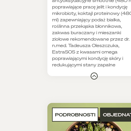
antyoksydacyjne smoothie (480 m
poprawiające pracę jelit i kondycję
mikrobioty, koktajl proteinowy (48
ml) zapewniający podaż białka,
roślinna przekąska błonnikowa,
zakwas buraczany i mieszanki
ziołowe rekomendowane przez dr.
n.med. Tadeusza Oleszczuka,
EstraSOS z kwasami omega
poprawiającymi kondycję skóry i
redukującymi stany zapalne
PODROBNOSTI
OBJEDNA