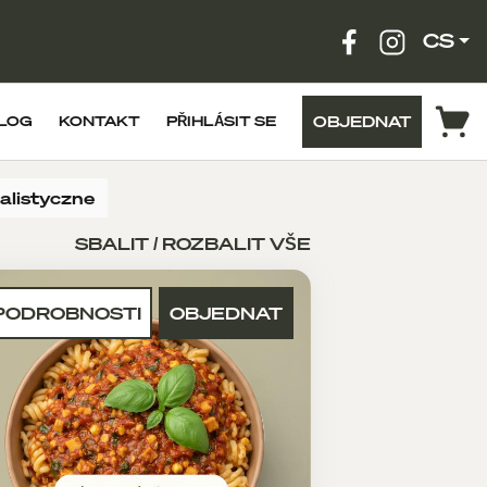
CS
OBJEDNAT
LOG
KONTAKT
PŘIHLÁSIT SE
jalistyczne
SBALIT / ROZBALIT VŠE
PODROBNOSTI
OBJEDNAT