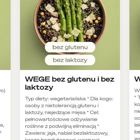
WEGE bez glutenu i bez
W
laktozy
wo)
W
* 
Typ diety: wegetariańska * Dla kogo:
ko
osoby z nietolerancją glutenu i
ni
laktozy, niejedzące mięsa * Cel:
od
pełnowartościowe odżywianie
a,
la
roślinne z podwójną eliminacją *
y
be
Zawiera: jaja, nabiał bezlaktozowy,
wa
kasze bezglutenowe, warzywa,