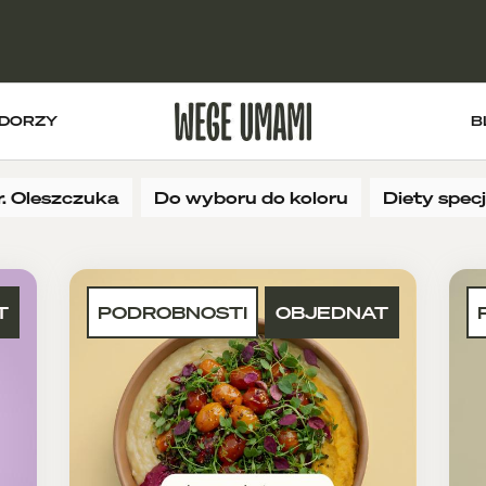
DORZY
B
r. Oleszczuka
Do wyboru do koloru
Diety spec
T
PODROBNOSTI
OBJEDNAT