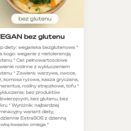
EGAN bez glutenu
p diety: wegańska bezglutenowa *
a kogo: weganie z nietolerancją
utenu * Cel: pełnowartościowe
wienie roślinne z wykluczeniem
utenu * Zawiera: warzywa, owoce,
ż, komosa ryżowa, kasza gryczana,
arantus, rośliny strączkowe, tofu *
kluczenia: bez produktów
zwierzęcych, bez glutenu, bez
kru * Wyróżnik: najbardziej
iminacyjny wariant diety,
dziennie EstraSOS z dzienną
awką kwasów omega *