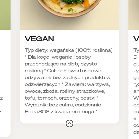
VEGAN
V
Typ diety: wegańska (100% roślinna)
Ty
* Dla kogo: weganie i osoby
Dl
przechodzące na dietę czysto
gl
roślinną * Cel: pełnowartościowe
ży
odżywianie bez żadnych produktów
gl
odzwierzęcych * Zawiera: warzywa,
ry
owoce, zboża, rośliny strączkowe,
am
ez
tofu, tempeh, orzechy, pestki *
Wy
Wyróżnik: bez cukru, codziennie
od
y
EstraSOS z kwasami omega *
cu
el
co
d