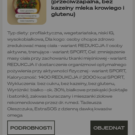
(przeciwzapalna, bez
kazeiny mleka krowiego i
glutenu)
Typ diety: profilaktyczna, wegetariańska, niski IG,
wysokobiałkowa, Dla kogo: osoby chcące zdrowo
zredukować masę ciała - wariant REDUKCJA // osoby
aktywne, trenujące - wariant SPORT, Cel: zmniejszenie
masy ciała przy zachowaniu tkanki mięśniowej - wariant
REDUKCJA // dostarczenie organizmowi optymalnego
pożywienia przy aktywności fizycznej - wariant SPORT,
Kaloryczność: 1400 REDUKCJA // 2000 kcal SPORT,
Wykluczenia: bez cukru, bez kazeiny, bez glutenu,
Wyróżniki: białko - ok. 30%, białkowe przekąski (koktajle
i batoniki), zakwas buraczany i mieszanki ziołowe
rekomendowane przez dr. n.med. Tadeusza
Oleszczuka, EstraSOS z dzienną dawką kwasów
omega
PODROBNOSTI
OBJEDNAT