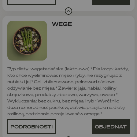
WEGE
Typ diety: wegetariańska (lakto-owo) * Dla kogo: każdy,
kto chce wyeliminować mięso i ryby, nie rezygnując z
nabiału i jaj * Cel: zbilansowane, pełnowartościowe
odżywianie bez mięsa * Zawiera: jaja, nabiał, rośliny
strączkowe, produkty zbożowe, warzywa, owoce *
Wykluczenia: bez cukru, bez mięsa i ryb * Wyróżnik:
duża różnorodność posiłków, ułatwia przejście na dietę
roślinną, codziennie porcja kwasów omega *
PODROBNOSTI
OBJEDNAT