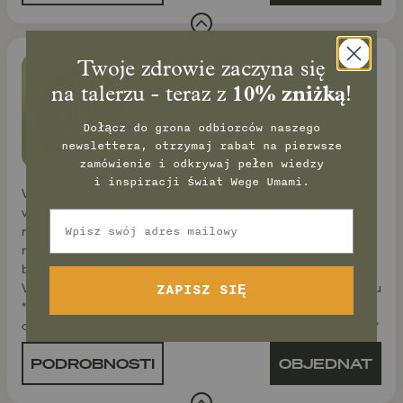
WEGE bez laktozy
Twoje zdrowie zaczyna się
na talerzu - teraz z
10% zniżką
!
Dołącz do grona odbiorców naszego
newslettera, otrzymaj rabat na pierwsze
zamówienie
i odkrywaj pełen wiedzy
i inspiracji świat Wege Umami.
WEGETARIAŃSKA BEZ LAKTOZY * Typ diety:
wegetariańska * Dla kogo: osoby niejedzące mięsa z
Email
nietolerancją laktozy * Cel: zdrowe odżywianie bez
mięsa i bez nabiału z laktozą * Zawiera: jaja, nabiał
bezlaktozowy, rośliny strączkowe, warzywa, owoce *
Wykluczenia: bez mięsa, bez ryb, bez laktozy, bez cukru
ZAPISZ SIĘ
* Wyróżnik: odpowiednia przy nietolerancji laktozy,
codziennie EstraSOS z dzienną porcją kwasów omega *
PODROBNOSTI
OBJEDNAT