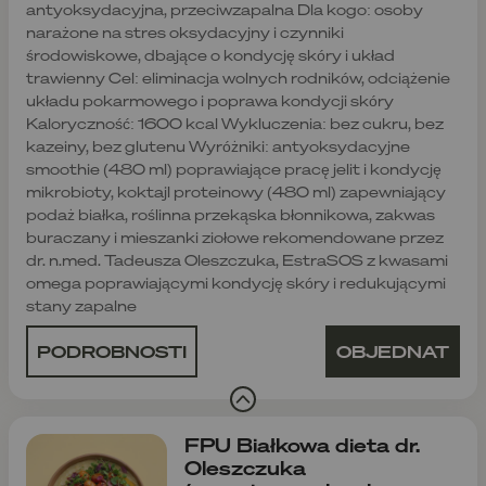
antyoksydacyjna, przeciwzapalna Dla kogo: osoby
narażone na stres oksydacyjny i czynniki
środowiskowe, dbające o kondycję skóry i układ
trawienny Cel: eliminacja wolnych rodników, odciążenie
układu pokarmowego i poprawa kondycji skóry
Kaloryczność: 1600 kcal Wykluczenia: bez cukru, bez
kazeiny, bez glutenu Wyróżniki: antyoksydacyjne
smoothie (480 ml) poprawiające pracę jelit i kondycję
mikrobioty, koktajl proteinowy (480 ml) zapewniający
podaż białka, roślinna przekąska błonnikowa, zakwas
buraczany i mieszanki ziołowe rekomendowane przez
dr. n.med. Tadeusza Oleszczuka, EstraSOS z kwasami
omega poprawiającymi kondycję skóry i redukującymi
stany zapalne
PODROBNOSTI
OBJEDNAT
FPU Białkowa dieta dr.
Oleszczuka