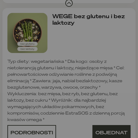
WEGE bez glutenu i bez
laktozy
Typ diety: wegetariańska * Dla kogo: osoby z
nietolerancją glutenu i laktozy, niejedzące mięsa * Cel:
pełnowartościowe odżywianie roślinne z podwójną
eliminacją * Zawiera: jaja, nabiał bezlaktozowy, kasze
bezglutenowe, warzywa, owoce, orzechy *
Wykluczenia: bez mięsa, bez ryb, bez glutenu, bez
laktozy, bez cukru * Wyróżnik: dla najbardziej
wymagających układów pokarmowych, bez
kompromisów, codziennie EstraSOS z dzienną porcją
kwasów omega *
PODROBNOSTI
OBJEDNAT