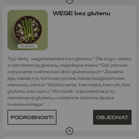
WEGE bez glutenu
Typ diety: wegetariańska bez glutenu * Dla kogo: osoby
z nietolerancją glutenu, niejedzące mięsa * Cel: zdrowe
odżywianie roślinne bez zbóż glutenowych * Zawiera:
jaja, nabiał, ryż, komosa ryżowa, kasze bezglutenowe,
warzywa, owoce * Wykluczenia: bez mięsa, bez ryb, bez
glutenu, bez cukru * Wyróżnik: odpowiednia przy
nietolerancji glutenu, codziennie dzienna dawka
kwasów omega *
PODROBNOSTI
OBJEDNAT