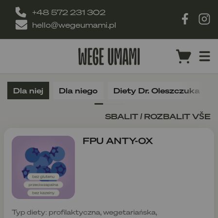
+48 572 231 302
hello@wegeumami.pl
Dla niej
Dla niego
Diety Dr. Oleszczuka
SBALIT / ROZBALIT VŠE
FPU ANTY-OX
Typ diety: profilaktyczna, wegetariańska,