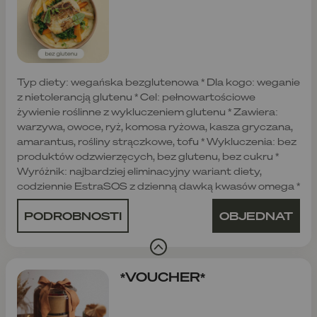
Typ diety: wegańska bezglutenowa * Dla kogo: weganie
z nietolerancją glutenu * Cel: pełnowartościowe
żywienie roślinne z wykluczeniem glutenu * Zawiera:
warzywa, owoce, ryż, komosa ryżowa, kasza gryczana,
amarantus, rośliny strączkowe, tofu * Wykluczenia: bez
produktów odzwierzęcych, bez glutenu, bez cukru *
Wyróżnik: najbardziej eliminacyjny wariant diety,
codziennie EstraSOS z dzienną dawką kwasów omega *
PODROBNOSTI
OBJEDNAT
*VOUCHER*