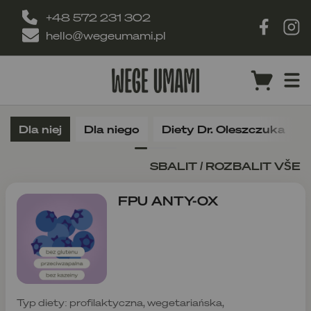
+48 572 231 302
hello@wegeumami.pl
Dla niej
Dla niego
Diety Dr. Oleszczuka
SBALIT / ROZBALIT VŠE
FPU ANTY-OX
Typ diety: profilaktyczna, wegetariańska,