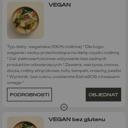
VEGAN
Typ diety: wegańska (100% roślinna) * Dla kogo:
weganie i osoby przechodzące na dietę czysto roślinną
* Cel: pełnowartościowe odżywianie bez żadnych
produktów odzwierzęcych * Zawiera: warzywa, owoce,
zboża, rośliny strączkowe, tofu, tempeh, orzechy, pestki
* Wyróżnik: bez cukru, codziennie EstraSOS z kwasami
omega *
PODROBNOSTI
OBJEDNAT
VEGAN bez glutenu