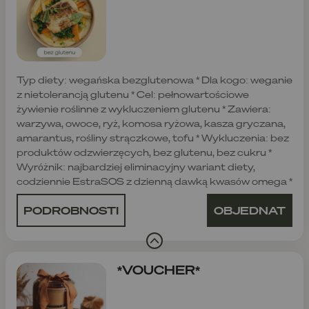
Typ diety: wegańska bezglutenowa * Dla kogo: weganie
z nietolerancją glutenu * Cel: pełnowartościowe
żywienie roślinne z wykluczeniem glutenu * Zawiera:
warzywa, owoce, ryż, komosa ryżowa, kasza gryczana,
amarantus, rośliny strączkowe, tofu * Wykluczenia: bez
produktów odzwierzęcych, bez glutenu, bez cukru *
Wyróżnik: najbardziej eliminacyjny wariant diety,
codziennie EstraSOS z dzienną dawką kwasów omega *
PODROBNOSTI
OBJEDNAT
*VOUCHER*