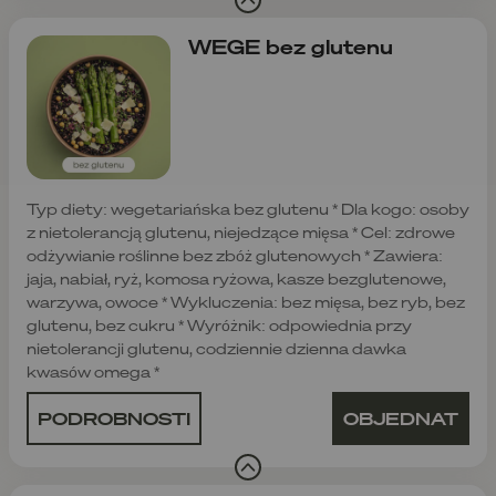
WEGE bez glutenu
Typ diety: wegetariańska bez glutenu * Dla kogo: osoby
z nietolerancją glutenu, niejedzące mięsa * Cel: zdrowe
odżywianie roślinne bez zbóż glutenowych * Zawiera:
jaja, nabiał, ryż, komosa ryżowa, kasze bezglutenowe,
warzywa, owoce * Wykluczenia: bez mięsa, bez ryb, bez
glutenu, bez cukru * Wyróżnik: odpowiednia przy
nietolerancji glutenu, codziennie dzienna dawka
kwasów omega *
PODROBNOSTI
OBJEDNAT