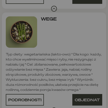
WEGE
Typ diety: wegetariańska (lakto-owo) * Dla kogo: każdy,
kto chce wyeliminować mięso i ryby, nie rezygnując z
nabiału i jaj * Cel: zbilansowane, pełnowartościowe
odżywianie bez mięsa * Zawiera: jaja, nabiał, rośliny
strączkowe, produkty zbożowe, warzywa, owoce *
Wykluczenia: bez cukru, bez mięsa i ryb * Wyróżnik:
duża różnorodność posiłków, ułatwia przejście na dietę
roślinną, codziennie porcja kwasów omega *
PODROBNOSTI
OBJEDNAT