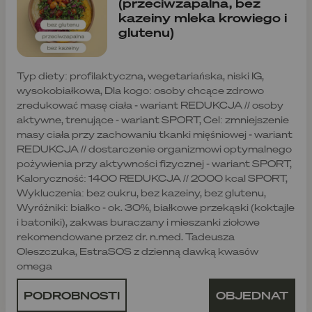
(przeciwzapalna, bez
kazeiny mleka krowiego i
glutenu)
Typ diety: profilaktyczna, wegetariańska, niski IG,
wysokobiałkowa, Dla kogo: osoby chcące zdrowo
zredukować masę ciała - wariant REDUKCJA // osoby
aktywne, trenujące - wariant SPORT, Cel: zmniejszenie
masy ciała przy zachowaniu tkanki mięśniowej - wariant
REDUKCJA // dostarczenie organizmowi optymalnego
pożywienia przy aktywności fizycznej - wariant SPORT,
Kaloryczność: 1400 REDUKCJA // 2000 kcal SPORT,
Wykluczenia: bez cukru, bez kazeiny, bez glutenu,
Wyróżniki: białko - ok. 30%, białkowe przekąski (koktajle
i batoniki), zakwas buraczany i mieszanki ziołowe
rekomendowane przez dr. n.med. Tadeusza
Oleszczuka, EstraSOS z dzienną dawką kwasów
omega
PODROBNOSTI
OBJEDNAT