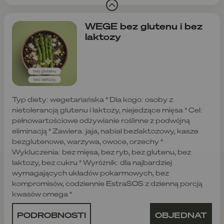
WEGE bez glutenu i bez
laktozy
Typ diety: wegetariańska * Dla kogo: osoby z
nietolerancją glutenu i laktozy, niejedzące mięsa * Cel:
pełnowartościowe odżywianie roślinne z podwójną
eliminacją * Zawiera: jaja, nabiał bezlaktozowy, kasze
bezglutenowe, warzywa, owoce, orzechy *
Wykluczenia: bez mięsa, bez ryb, bez glutenu, bez
laktozy, bez cukru * Wyróżnik: dla najbardziej
wymagających układów pokarmowych, bez
kompromisów, codziennie EstraSOS z dzienną porcją
kwasów omega *
PODROBNOSTI
OBJEDNAT