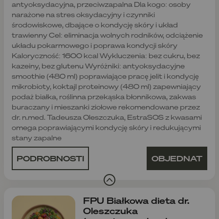
antyoksydacyjna, przeciwzapalna Dla kogo: osoby
narażone na stres oksydacyjny i czynniki
środowiskowe, dbające o kondycję skóry i układ
trawienny Cel: eliminacja wolnych rodników, odciążenie
układu pokarmowego i poprawa kondycji skóry
Kaloryczność: 1600 kcal Wykluczenia: bez cukru, bez
kazeiny, bez glutenu Wyróżniki: antyoksydacyjne
smoothie (480 ml) poprawiające pracę jelit i kondycję
mikrobioty, koktajl proteinowy (480 ml) zapewniający
podaż białka, roślinna przekąska błonnikowa, zakwas
buraczany i mieszanki ziołowe rekomendowane przez
dr. n.med. Tadeusza Oleszczuka, EstraSOS z kwasami
omega poprawiającymi kondycję skóry i redukującymi
stany zapalne
PODROBNOSTI
OBJEDNAT
FPU Białkowa dieta dr.
Oleszczuka