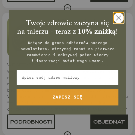
WEGE bez laktozy
Twoje zdrowie zaczyna się
na talerzu - teraz z
10% zniżką
!
Dołącz do grona odbiorców naszego
newslettera, otrzymaj rabat na pierwsze
zamówienie
i odkrywaj pełen wiedzy
i inspiracji świat Wege Umami.
WEGETARIAŃSKA BEZ LAKTOZY * Typ diety:
wegetariańska * Dla kogo: osoby niejedzące mięsa z
Email
nietolerancją laktozy * Cel: zdrowe odżywianie bez
mięsa i bez nabiału z laktozą * Zawiera: jaja, nabiał
bezlaktozowy, rośliny strączkowe, warzywa, owoce *
Wykluczenia: bez mięsa, bez ryb, bez laktozy, bez cukru
ZAPISZ SIĘ
* Wyróżnik: odpowiednia przy nietolerancji laktozy,
codziennie EstraSOS z dzienną porcją kwasów omega *
PODROBNOSTI
OBJEDNAT